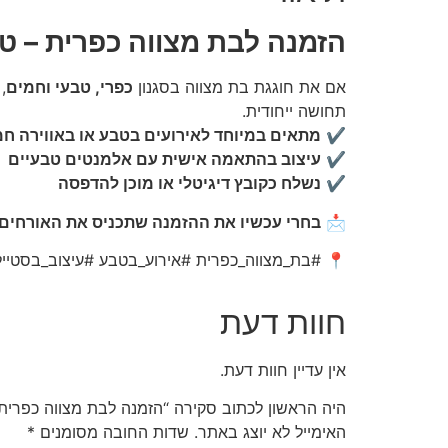
הזמנה לבת מצווה כפרית – ט
אם את חוגגת בת מצווה בסגנון
כפרי, טבעי וחמים
,
תחושה ייחודית.
✔
מתאים במיוחד לאירועים בטבע או באווירה ח
✔
עיצוב בהתאמה אישית עם אלמנטים טבעיים
✔
נשלח כקובץ דיגיטלי או מוכן להדפסה
📩
בחרי עכשיו את ההזמנה שתכניס את האורחים
📍 #בת_מצווה_כפרית #אירוע_בטבע #עיצוב_בסטייל
חוות דעת
אין עדיין חוות דעת.
היה הראשון לכתוב סקירה “הזמנה לבת מצווה כפרית
האימייל לא יוצג באתר.
שדות החובה מסומנים
*